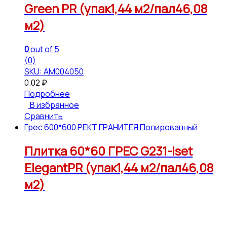
Green PR (упак1,44 м2/пал46,08
м2)
0
out of 5
(0)
SKU: АМ004050
0.02
₽
Подробнее
В избранное
Сравнить
Грес 600*600 РЕКТ ГРАНИТЕЯ Полированный
Плитка 60*60 ГРЕС G231-Iset
ElegantPR (упак1,44 м2/пал46,08
м2)