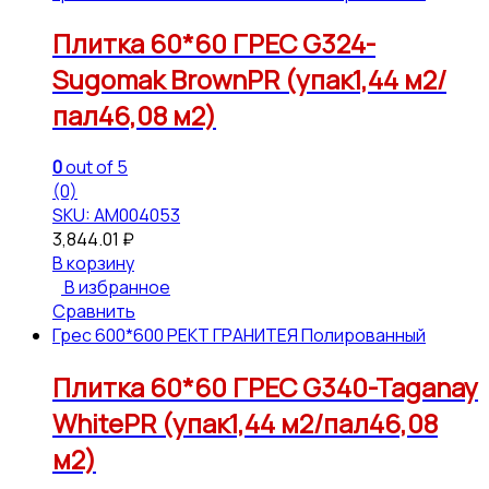
Плитка 60*60 ГРЕС G324-
Sugomak BrownPR (упак1,44 м2/
пал46,08 м2)
0
out of 5
(0)
SKU: АМ004053
3,844.01
₽
В корзину
В избранное
Сравнить
Грес 600*600 РЕКТ ГРАНИТЕЯ Полированный
Плитка 60*60 ГРЕС G340-Taganay
WhitePR (упак1,44 м2/пал46,08
м2)