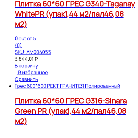
Плитка 60*60 ГРЕС G340-Taganay
WhitePR (упак1,44 м2/пал46,08
м2)
0
out of 5
(0)
SKU: АМ004055
3,844.01
₽
В корзину
В избранное
Сравнить
Грес 600*600 РЕКТ ГРАНИТЕЯ Полированный
Плитка 60*60 ГРЕС G316-Sinara
Green PR (упак1,44 м2/пал46,08
м2)