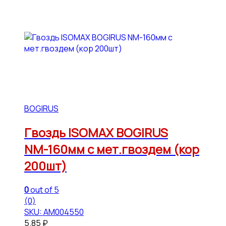
BOGIRUS
Гвоздь ISOMAX BOGIRUS
NМ-160мм с мет.гвоздем (кор
200шт)
0
out of 5
(0)
SKU: АМ004550
5.85
₽