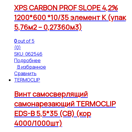
XPS CARBON PROF SLOPE 4,2%
1200*600 *10/35 элемент К (упак
5,76м2 – 0,27360м3)
0
out of 5
(0)
SKU: 062546
Подробнее
В избранное
Сравнить
TERMOCLIP
Винт самосверлящий
самонарезающий TERMOCLIP
EDS-B 5,5*35 (СВ) (кор
4000/1000шт)