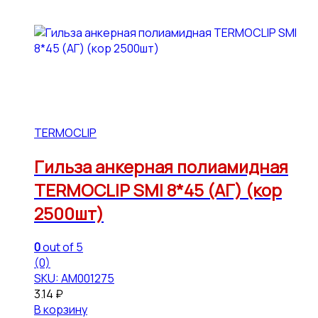
TERMOCLIP
Гильза анкерная полиамидная
TERMOCLIP SMI 8*45 (АГ) (кор
2500шт)
0
out of 5
(0)
SKU: АМ001275
3.14
₽
В корзину