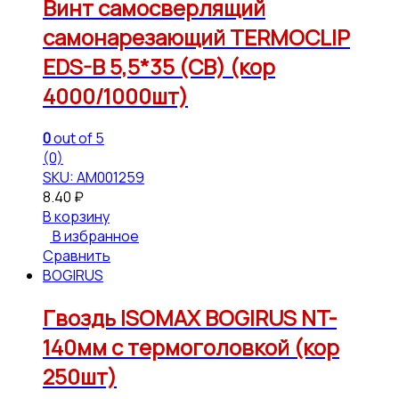
Винт самосверлящий
самонарезающий TERMOCLIP
EDS-B 5,5*35 (СВ) (кор
4000/1000шт)
0
out of 5
(0)
SKU: АМ001259
8.40
₽
В корзину
В избранное
Сравнить
BOGIRUS
Гвоздь ISOMAX BOGIRUS NT-
140мм с термоголовкой (кор
250шт)