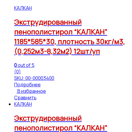
КАЛКАН
Экструдированный
пенополистирол “КАЛКАН”
1185*585*30, плотность 30кг/м3,
(0,252м3-8,32м2) 12шт/уп
0
out of 5
(0)
SKU: 00-00003400
Подробнее
В избранное
Сравнить
КАЛКАН
Экструдированный
пенополистирол “КАЛКАН”