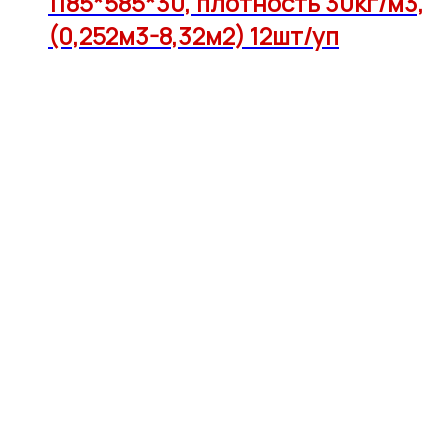
1185*585*30, плотность 30кг/м3,
(0,252м3-8,32м2) 12шт/уп