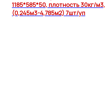
1185*585*50, плотность 30кг/м3,
(0,245м3-4,785м2) 7шт/уп