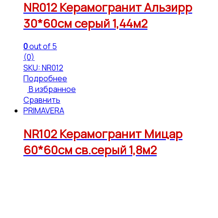
NR012 Керамогранит Альзирр
30*60см серый 1,44м2
0
out of 5
(0)
SKU: NR012
Подробнее
В избранное
Сравнить
PRIMAVERA
NR102 Керамогранит Мицар
60*60см св.серый 1,8м2