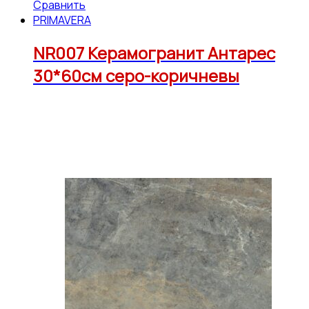
Сравнить
PRIMAVERA
NR007 Керамогранит Антарес
30*60см серо-коричневы