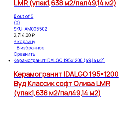
LMR (упак1,638 м2/пал49,14 м2)
0
out of 5
(0)
SKU: АМ005502
2,714.00
₽
В корзину
В избранное
Сравнить
Керамогранит IDALGO 195x1200 (49,14 м2)
Керамогранит IDALGO 195×1200
Вуд Классик софт Олива LMR
(упак1,638 м2/пал49,14 м2)