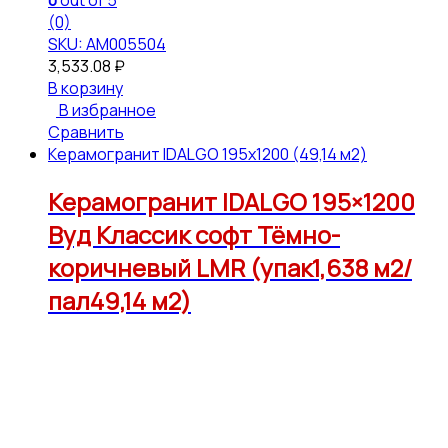
0
out of 5
(0)
SKU: АМ005504
3,533.08
₽
В корзину
В избранное
Сравнить
Керамогранит IDALGO 195x1200 (49,14 м2)
Керамогранит IDALGO 195×1200
Вуд Классик софт Тёмно-
коричневый LMR (упак1,638 м2/
пал49,14 м2)