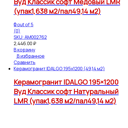
Вуд Классик софт Медовый LMR
(упак1,638 м2/пал49,14 м2)
0
out of 5
(0)
SKU: АМ002762
2,446.00
₽
В корзину
В избранное
Сравнить
Керамогранит IDALGO 195x1200 (49,14 м2)
Керамогранит IDALGO 195×1200
Вуд Классик софт Натуральный
LMR (упак1,638 м2/пал49,14 м2)