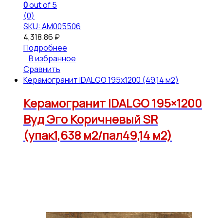
0
out of 5
(0)
SKU: АМ005506
4,318.86
₽
Подробнее
В избранное
Сравнить
Керамогранит IDALGO 195x1200 (49,14 м2)
Керамогранит IDALGO 195×1200
Вуд Эго Коричневый SR
(упак1,638 м2/пал49,14 м2)