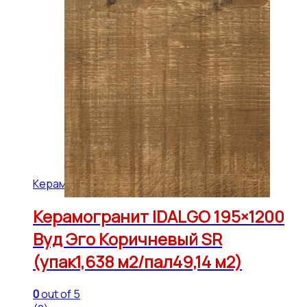
Керамогранит IDALGO 195x1200 (49,14 м2)
Керамогранит IDALGO 195×1200
Вуд Эго Коричневый SR
(упак1,638 м2/пал49,14 м2)
0
out of 5