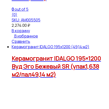
0
out of 5
(0)
SKU: АМ005505
2,274.00
₽
В корзину
В избранное
Сравнить
Керамогранит IDALGO 195x1200 (49,14 м2)
Керамогранит IDALGO 195×1200
Вуд Эго Бежевый SR (упак1,638
м2/пал49,14 м2)