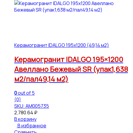
Керамогранит IDALGO 195x1200 (49,14 м2)
Керамогранит IDALGO 195×1200
Авеллано Бежевый SR (упак1,638
м2/пал49,14 м2)
0
out of 5
(0)
SKU: АМ005735
2,780.64
₽
В корзину
В избранное
Сравнить