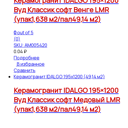
Керамогранит IDALGO 195×1200
Вуд Классик софт Венге LMR
(упак1,638 м2/пал49,14 м2)
0
out of 5
(0)
SKU: АМ005420
0.04
₽
Подробнее
В избранное
Сравнить
Керамогранит IDALGO 195x1200 (49,14 м2)
Керамогранит IDALGO 195×1200
Вуд Классик софт Медовый LMR
(упак1,638 м2/пал49,14 м2)