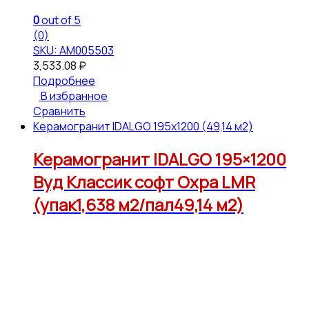
0
out of 5
(0)
SKU: АМ005503
3,533.08
₽
Подробнее
В избранное
Сравнить
Керамогранит IDALGO 195x1200 (49,14 м2)
Керамогранит IDALGO 195×1200
Вуд Классик софт Охра LMR
(упак1,638 м2/пал49,14 м2)