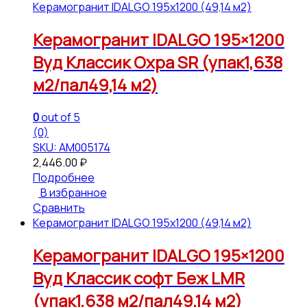
Керамогранит IDALGO 195x1200 (49,14 м2)
Керамогранит IDALGO 195×1200
Вуд Классик Охра SR (упак1,638
м2/пал49,14 м2)
0
out of 5
(0)
SKU: АМ005174
2,446.00
₽
Подробнее
В избранное
Сравнить
Керамогранит IDALGO 195x1200 (49,14 м2)
Керамогранит IDALGO 195×1200
Вуд Классик софт Беж LMR
(упак1,638 м2/пал49,14 м2)