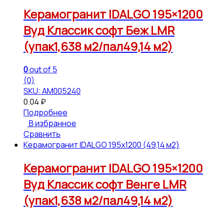
Керамогранит IDALGO 195×1200
Вуд Классик софт Беж LMR
(упак1,638 м2/пал49,14 м2)
0
out of 5
(0)
SKU: АМ005240
0.04
₽
Подробнее
В избранное
Сравнить
Керамогранит IDALGO 195x1200 (49,14 м2)
Керамогранит IDALGO 195×1200
Вуд Классик софт Венге LMR
(упак1,638 м2/пал49,14 м2)