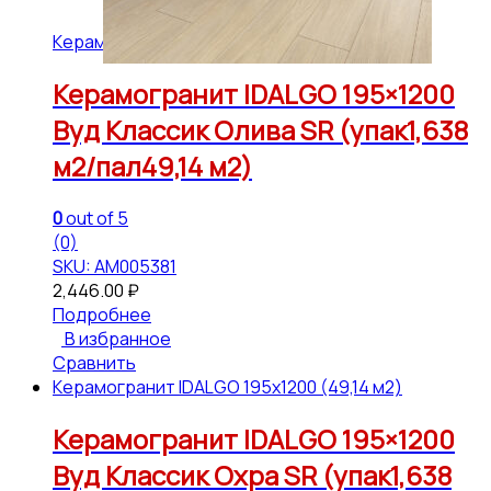
Керамогранит IDALGO 195x1200 (49,14 м2)
Керамогранит IDALGO 195×1200
Вуд Классик Олива SR (упак1,638
м2/пал49,14 м2)
0
out of 5
(0)
SKU: АМ005381
2,446.00
₽
Подробнее
В избранное
Сравнить
Керамогранит IDALGO 195x1200 (49,14 м2)
Керамогранит IDALGO 195×1200
Вуд Классик Охра SR (упак1,638