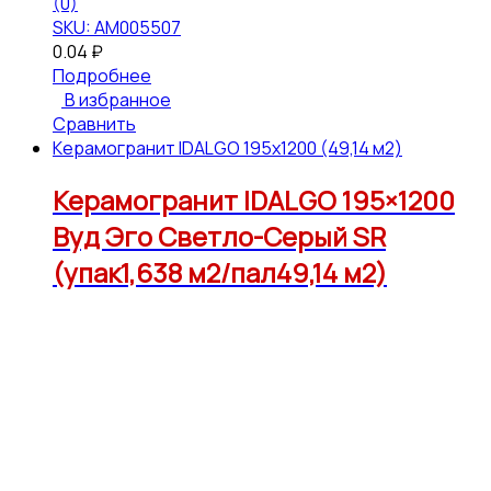
(0)
SKU: АМ005507
0.04
₽
Подробнее
В избранное
Сравнить
Керамогранит IDALGO 195x1200 (49,14 м2)
Керамогранит IDALGO 195×1200
Вуд Эго Светло-Серый SR
(упак1,638 м2/пал49,14 м2)