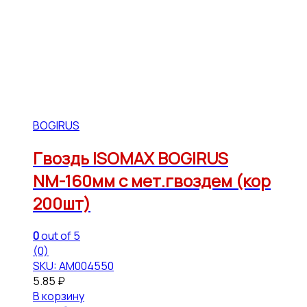
BOGIRUS
Гвоздь ISOMAX BOGIRUS
NМ-160мм с мет.гвоздем (кор
200шт)
0
out of 5
(0)
SKU: АМ004550
5.85
₽
В корзину