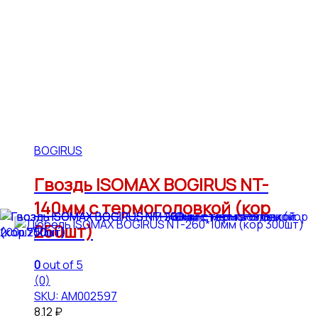
BOGIRUS
Гвоздь ISOMAX BOGIRUS NT-
140мм с термоголовкой (кор
250шт)
0
out of 5
(0)
SKU: АМ002597
8.12
₽