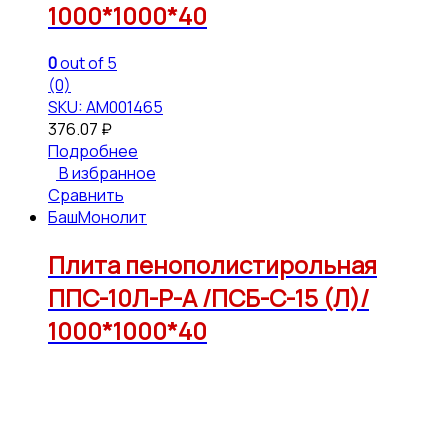
1000*1000*40
0
out of 5
(0)
SKU: АМ001465
376.07
₽
Подробнее
В избранное
Сравнить
БашМонолит
Плита пенополистирольная
ППС-10Л-Р-А /ПСБ-С-15 (Л)/
1000*1000*40