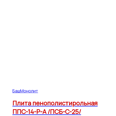
БашМонолит
Плита пенополистирольная
ППС-14-Р-А /ПСБ-С-25/