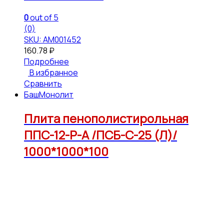
0
out of 5
(0)
SKU: АМ001452
160.78
₽
Подробнее
В избранное
Сравнить
БашМонолит
Плита пенополистирольная
ППС-12-Р-А /ПСБ-С-25 (Л)/
1000*1000*100