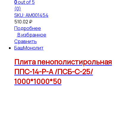
0
out of 5
(0)
SKU: АМ001454
510.02
₽
Подробнее
В избранное
Сравнить
БашМонолит
Плита пенополистирольная
ППС-14-Р-А /ПСБ-С-25/
1000*1000*50