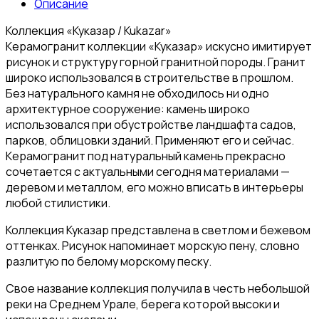
Описание
Коллекция «Куказар / Kukazar»
Керамогранит коллекции «Куказар» искусно имитирует
рисунок и структуру горной гранитной породы. Гранит
широко использовался в строительстве в прошлом.
Без натурального камня не обходилось ни одно
архитектурное сооружение: камень широко
использовался при обустройстве ландшафта садов,
парков, облицовки зданий. Применяют его и сейчас.
Керамогранит под натуральный камень прекрасно
сочетается с актуальными сегодня материалами —
деревом и металлом, его можно вписать в интерьеры
любой стилистики.
Коллекция Куказар представлена в светлом и бежевом
оттенках. Рисунок напоминает морскую пену, словно
разлитую по белому морскому песку.
Свое название коллекция получила в честь небольшой
реки на Среднем Урале, берега которой высоки и