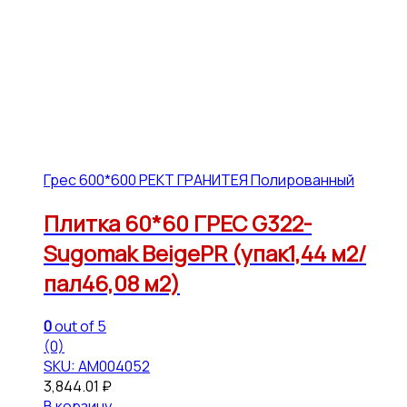
Грес 600*600 РЕКТ ГРАНИТЕЯ Полированный
Плитка 60*60 ГРЕС G322-
Sugomak BeigePR (упак1,44 м2/
пал46,08 м2)
0
out of 5
(0)
SKU: АМ004052
3,844.01
₽
В корзину