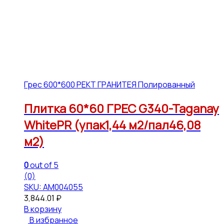
Грес 600*600 РЕКТ ГРАНИТЕЯ Полированный
Плитка 60*60 ГРЕС G340-Taganay
WhitePR (упак1,44 м2/пал46,08
м2)
0
out of 5
(0)
SKU: АМ004055
3,844.01
₽
В корзину
В избранное