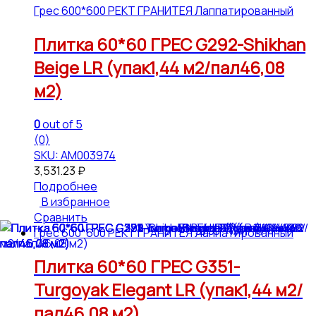
Грес 600*600 РЕКТ ГРАНИТЕЯ Лаппатированный
Плитка 60*60 ГРЕС G292-Shikhan
Beige LR (упак1,44 м2/пал46,08
м2)
0
out of 5
(0)
SKU: АМ003974
3,531.23
₽
Подробнее
В избранное
Сравнить
Грес 600*600 РЕКТ ГРАНИТЕЯ Лаппатированный
Плитка 60*60 ГРЕС G351-
Turgoyak Elegant LR (упак1,44 м2/
пал46,08 м2)