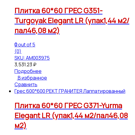
Плитка 60*60 ГРЕС G351-
Turgoyak Elegant LR (упак1,44 м2/
пал46,08 м2)
0
out of 5
(0)
SKU: АМ003975
3,531.23
₽
Подробнее
В избранное
Сравнить
Грес 600*600 РЕКТ ГРАНИТЕЯ Лаппатированный
Плитка 60*60 ГРЕС G371-Yurma
Elegant LR (упак1,44 м2/пал46,08
м2)