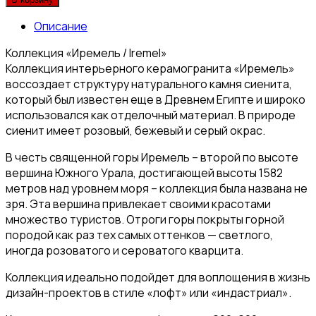
Описание
Коллекция «Иремель / Iremel»
Коллекция интерьерного керамогранита «Иремель»
воссоздает структуру натурального камня сиенита,
который был известен еще в Древнем Египте и широко
использовался как отделочный материал. В природе
сиенит имеет розовый, бежевый и серый окрас.
В честь священной горы Иремель – второй по высоте
вершина Южного Урала, достигающей высоты 1582
метров над уровнем моря – коллекция была названа не
зря. Эта вершина привлекает своими красотами
множество туристов. Отроги горы покрыты горной
породой как раз тех самых оттенков — светлого,
иногда розоватого и сероватого кварцита.
Коллекция идеально подойдет для воплощения в жизнь
дизайн-проектов в стиле «лофт» или «индастриал».