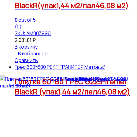
BlackR(упак1,44 м2/пал46,08 м2)
0
out of 5
(0)
SKU: АМ003996
2,081.81
₽
В корзину
В избранное
Сравнить
Грес 600*600 РЕКТ ГРАНИТЕЯ Матовый
Плитка 60*60 ГРЕС G225-Iremel
BlackR (упак1,44 м2/пал46,08 м2)