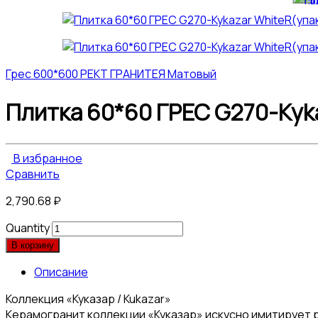
Грес 600*600 РЕКТ ГРАНИТЕЯ Матовый
Плитка 60*60 ГРЕС G270-Kyka
В избранное
Сравнить
2,790.68
₽
Quantity
В корзину
Описание
Коллекция «Куказар / Kukazar»
Керамогранит коллекции «Куказар» искусно имитирует р