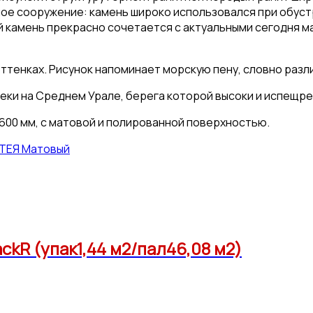
ное сооружение: камень широко использовался при обуст
й камень прекрасно сочетается с актуальными сегодня м
ттенках. Рисунок напоминает морскую пену, словно разл
еки на Среднем Урале, берега которой высоки и испещре
600 мм, с матовой и полированной поверхностью.
ИТЕЯ Матовый
ckR (упак1,44 м2/пал46,08 м2)