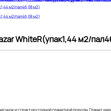
zar WhiteR(упак1,44 м2/пал4
исунок и структуру горной гранитной породы. Гранит ши