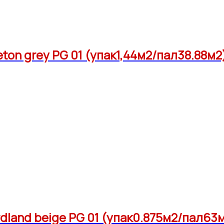
on grey PG 01 (упак1,44м2/пал38.88м2
land beige PG 01 (упак0.875м2/пал63