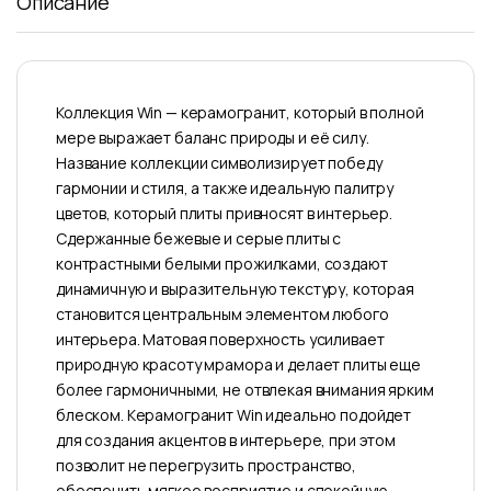
Описание
Коллекция Win — керамогранит, который в полной
мере выражает баланс природы и её силу.
Название коллекции символизирует победу
гармонии и стиля, а также идеальную палитру
цветов, который плиты привносят в интерьер.
Сдержанные бежевые и серые плиты с
контрастными белыми прожилками, создают
динамичную и выразительную текстуру, которая
становится центральным элементом любого
интерьера. Матовая поверхность усиливает
природную красоту мрамора и делает плиты еще
более гармоничными, не отвлекая внимания ярким
блеском. Керамогранит Win идеально подойдет
для создания акцентов в интерьере, при этом
позволит не перегрузить пространство,
обеспечить мягкое восприятие и спокойную