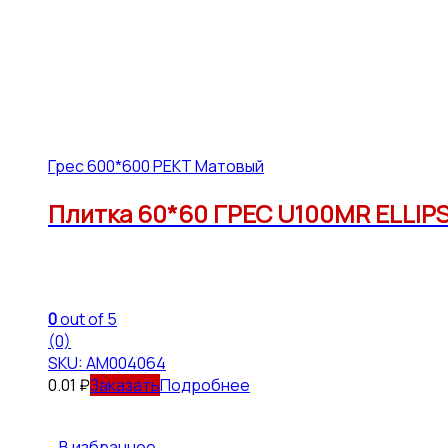
Грес 600*600 РЕКТ Матовый
Плитка 60*60 ГРЕС U100MR ELLIPSE
0
out of 5
(0)
SKU: АМ004064
0.01
₽
Подробнее
В избранное