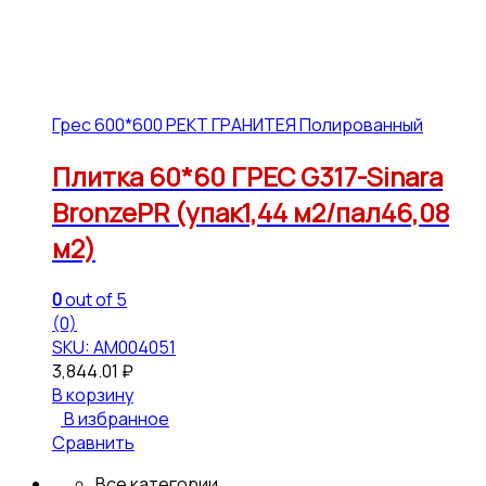
Грес 600*600 РЕКТ ГРАНИТЕЯ Полированный
Плитка 60*60 ГРЕС G317-Sinara
BronzePR (упак1,44 м2/пал46,08
м2)
0
out of 5
(0)
SKU: АМ004051
3,844.01
₽
В корзину
В избранное
Сравнить
Все категории