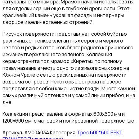
натурального мрамора. Мрамор начали использовать
для отделки зданий еще в глубокой древности. Этот
красивейший камень украшал фасады и интерьеры
дворцов и величественных строений.
Рисунок поверхности представляет собой буйство
различных оттенков элегантных серого и черного
цветов и редких оттенков благородного коричневого
и жизнеутверждающего зеленого. Коллекция
керамогранита под мрамор «Киреты» по полному
праву названа в честь одного из живописных озер на
Южном Урале с сетью раскиданных на поверхности
водоема островов. Некоторые острова на озере
представляют собой каменистые гряды. Много камней
самых различный оттенков и у самой линии прибоя, и на
дне.
Коллекция представлена в форматах 600х600 мм и
1200х600 мм, с матовой и полированной поверхностью.
Артикул:
АМ004034
Категория:
Грес 600*600 РЕКТ