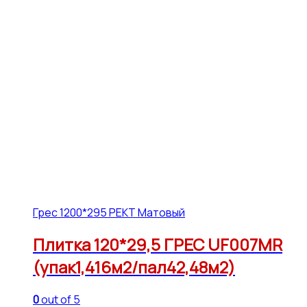
Грес 1200*295 РЕКТ Матовый
Плитка 120*29,5 ГРЕС UF007MR
(упак1,416м2/пал42,48м2)
0
out of 5