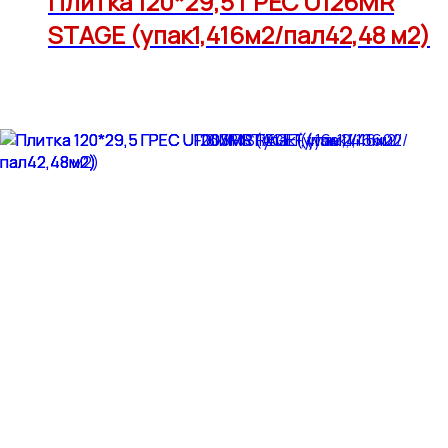
Плитка 120*29,5 ГРЕС U126MR
STAGE (упак1,416м2/пал42,48 м2)