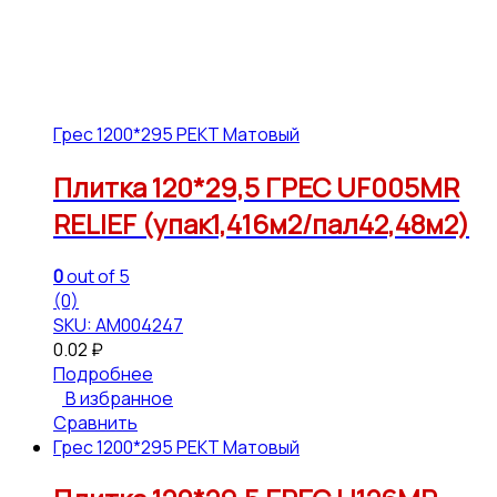
Грес 1200*295 РЕКТ Матовый
Плитка 120*29,5 ГРЕС UF005MR
RELIEF (упак1,416м2/пал42,48м2)
0
out of 5
(0)
SKU: АМ004247
0.02
₽
Подробнее
В избранное
Сравнить
Грес 1200*295 РЕКТ Матовый