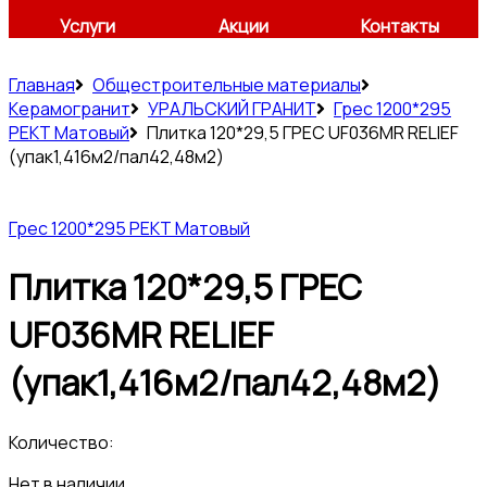
Услуги
Акции
Контакты
Главная
Общестроительные материалы
Керамогранит
УРАЛЬСКИЙ ГРАНИТ
Грес 1200*295
РЕКТ Матовый
Плитка 120*29,5 ГРЕС UF036MR RELIEF
(упак1,416м2/пал42,48м2)
Грес 1200*295 РЕКТ Матовый
Плитка 120*29,5 ГРЕС
UF036MR RELIEF
(упак1,416м2/пал42,48м2)
Количество:
Нет в наличии