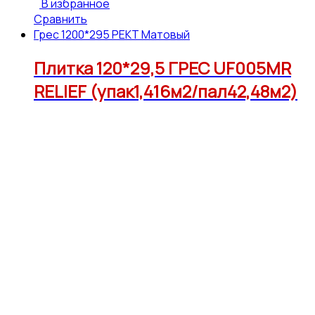
В избранное
Сравнить
Грес 1200*295 РЕКТ Матовый
Плитка 120*29,5 ГРЕС UF005MR
RELIEF (упак1,416м2/пал42,48м2)