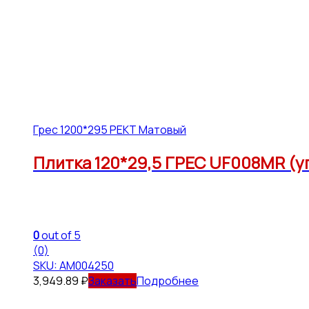
Грес 1200*295 РЕКТ Матовый
Плитка 120*29,5 ГРЕС UF008MR (у
0
out of 5
(0)
SKU: АМ004250
3,949.89
₽
Подробнее