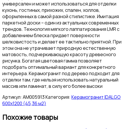
универсален и может использоваться для отделки
кухонь, гостиных, прихожих, спален, холлов,
оформленных в самой разной стилистике. Имитация
паркетной доски – один из актуальных современных
трендов. Технология мягкого лаппатирования LМR с
добавлением блеска придает поверхности
шелковистость и делает ее тактильно приятной. При
этом она не утрачивает природную естественную
матовость, подчеркивающую красоту древесного
рисунка. Богатая цветовая гамма позволяет
подобрать оптимальный вариант для конкретного
интерьера. Керамогранит под дерево подходит для
отделки там, где нельзя использовать натуральный
массив или ламинат, в силу его более высоки
Артикул:
АМ005913
Категория:
Керамогранит IDALGO
600x1200 (45,36 м2)
Похожие товары