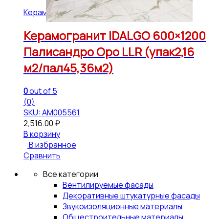
Керамогранит IDALGO 600x1200 (45,36 м2)
Керамогранит IDALGO 600×1200
Палисандро Оро LLR (упак2,16
м2/пал45,36м2)
0
out of 5
(0)
SKU: АМ005561
2,516.00
₽
В корзину
В избранное
Сравнить
Все категории
Вентилируемые фасады
Декоративные штукатурные фасады
Звукоизоляционные материалы
Общестроительные материалы