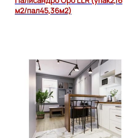
Палисандро Оро LLR (упак2,16
м2/пал45,36м2)