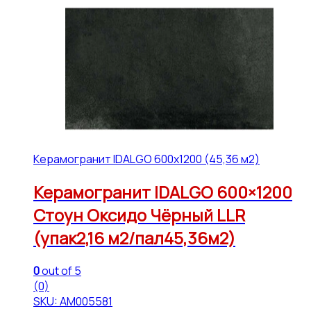
Керамогранит IDALGO 600x1200 (45,36 м2)
Керамогранит IDALGO 600×1200
Стоун Оксидо Чёрный LLR
(упак2,16 м2/пал45,36м2)
0
out of 5
(0)
SKU: АМ005581