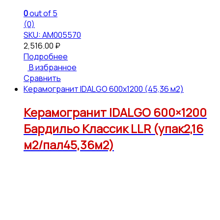
0
out of 5
(0)
SKU: АМ005570
2,516.00
₽
Подробнее
В избранное
Сравнить
Керамогранит IDALGO 600x1200 (45,36 м2)
Керамогранит IDALGO 600×1200
Бардильо Классик LLR (упак2,16
м2/пал45,36м2)