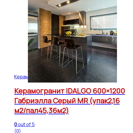
Керамогранит IDALGO 600x1200 (45,36 м2)
Керамогранит IDALGO 600×1200
Габриэлла Серый МR (упак2,16
м2/пал45,36м2)
0
out of 5
(0)