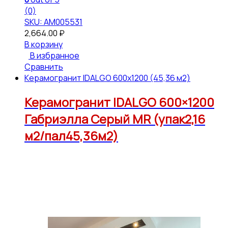
(0)
SKU: АМ005531
2,664.00
₽
В корзину
В избранное
Сравнить
Керамогранит IDALGO 600x1200 (45,36 м2)
Керамогранит IDALGO 600×1200
Габриэлла Серый МR (упак2,16
м2/пал45,36м2)