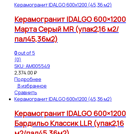
Керамогранит IDALGO 600x1200 (45,36 м2)
Керамогранит IDALGO 600×1200
Марта Серый МR (упак2,16 м2/
пал45,36м2)
0
out of 5
(0)
SKU: АМ005549
2,374.00
₽
Подробнее
В избранное
Сравнить
Керамогранит IDALGO 600x1200 (45,36 м2)
Керамогранит IDALGO 600×1200
Бардильо Классик LLR (упак2,16
м2/пал45,36м2)