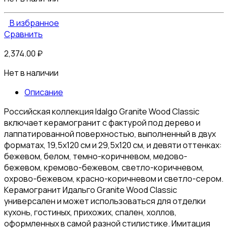
В избранное
Сравнить
2,374.00
₽
Нет в наличии
Описание
Российская коллекция Idalgo Granite Wood Classic
включает керамогранит с фактурой под дерево и
лаппатированной поверхностью, выполненный в двух
форматах, 19,5х120 см и 29,5х120 см, и девяти оттенках:
бежевом, белом, темно-коричневом, медово-
бежевом, кремово-бежевом, светло-коричневом,
охрово-бежевом, красно-коричневом и светло-сером.
Керамогранит Идальго Granite Wood Classiс
универсален и может использоваться для отделки
кухонь, гостиных, прихожих, спален, холлов,
оформленных в самой разной стилистике. Имитация