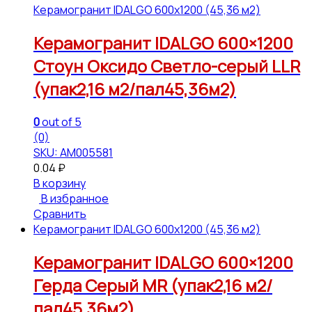
Керамогранит IDALGO 600x1200 (45,36 м2)
Керамогранит IDALGO 600×1200
Стоун Оксидо Светло-серый LLR
(упак2,16 м2/пал45,36м2)
0
out of 5
(0)
SKU: АМ005581
0.04
₽
В корзину
В избранное
Сравнить
Керамогранит IDALGO 600x1200 (45,36 м2)
Керамогранит IDALGO 600×1200
Герда Серый МR (упак2,16 м2/
пал45,36м2)