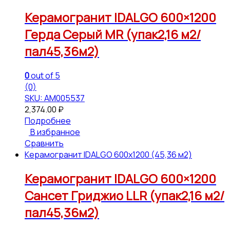
Керамогранит IDALGO 600×1200
Герда Серый МR (упак2,16 м2/
пал45,36м2)
0
out of 5
(0)
SKU: АМ005537
2,374.00
₽
Подробнее
В избранное
Сравнить
Керамогранит IDALGO 600x1200 (45,36 м2)
Керамогранит IDALGO 600×1200
Сансет Гриджио LLR (упак2,16 м2/
пал45,36м2)