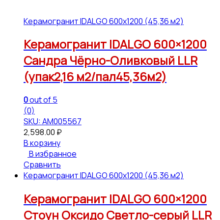
Керамогранит IDALGO 600x1200 (45,36 м2)
Керамогранит IDALGO 600×1200
Сандра Чёрно-Оливковый LLR
(упак2,16 м2/пал45,36м2)
0
out of 5
(0)
SKU: АМ005567
2,598.00
₽
В корзину
В избранное
Сравнить
Керамогранит IDALGO 600x1200 (45,36 м2)
Керамогранит IDALGO 600×1200
Стоун Оксидо Светло-серый LLR