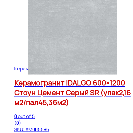
Керамогранит IDALGO 600x1200 (45,36 м2)
Керамогранит IDALGO 600×1200
Стоун Цемент Серый SR (упак2,16
м2/пал45,36м2)
0
out of 5
(0)
SKU: АМ005586