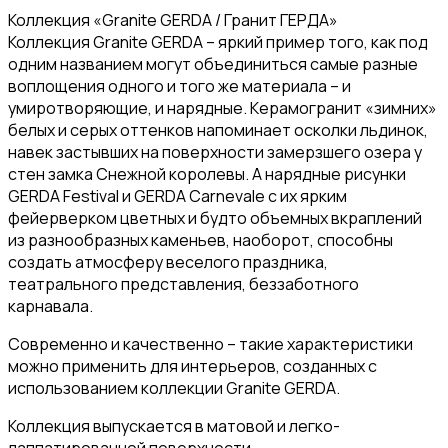
Коллекция «Granite GERDA / Гранит ГЕРДА»
Коллекция Granite GERDA – яркий пример того, как под
одним названием могут объединиться самые разные
воплощения одного и того же материала – и
умиротворяющие, и нарядные. Керамогранит «зимних»
белых и серых оттенков напоминает осколки льдинок,
навек застывших на поверхности замерзшего озера у
стен замка Снежной королевы. А нарядные рисунки
GERDA Festival и GERDA Carnevale с их ярким
фейерверком цветных и будто объемных вкраплений
из разнообразных каменьев, наоборот, способны
создать атмосферу веселого праздника,
театрального представления, беззаботного
карнавала.
Современно и качественно – такие характеристики
можно применить для интерьеров, созданных с
использованием коллекции Granite GERDA.
Коллекция выпускается в матовой и легко-
лаппатированной поверхности.