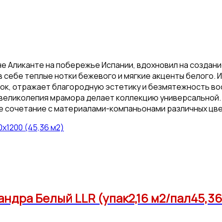
не Аликанте на побережье Испании, вдохновил на создани
т в себе теплые нотки бежевого и мягкие акценты белого
лок, отражает благородную эстетику и безмятежность во
великолепия мрамора делает коллекцию универсальной. 
е сочетание с материалами-компаньонами различных цве
x1200 (45,36 м2)
ндра Белый LLR (упак2,16 м2/пал45,3