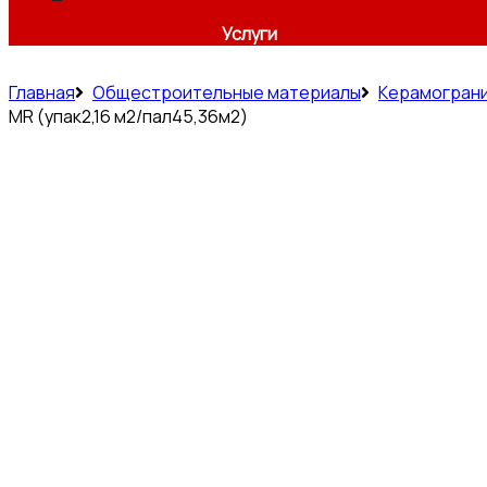
Услуги
Главная
Общестроительные материалы
Керамогран
МR (упак2,16 м2/пал45,36м2)