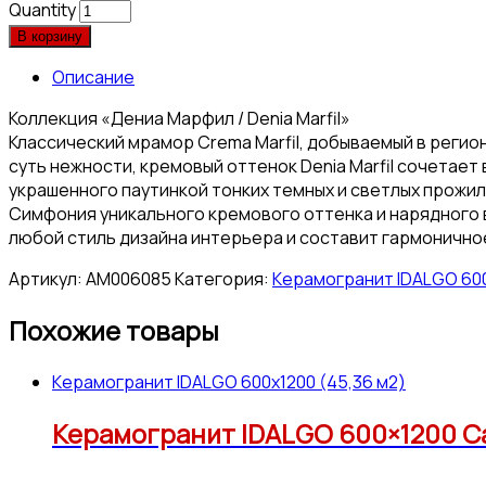
Quantity
В корзину
Описание
Коллекция «Дениа Марфил / Denia Marfil»
Классический мрамор Crema Marfil, добываемый в регио
суть нежности, кремовый оттенок Denia Marfil сочетае
украшенного паутинкой тонких темных и светлых прожи
Симфония уникального кремового оттенка и нарядного 
любой стиль дизайна интерьера и составит гармонично
Артикул:
АМ006085
Категория:
Керамогранит IDALGO 600
Похожие товары
Керамогранит IDALGO 600x1200 (45,36 м2)
Керамогранит IDALGO 600×1200 Са