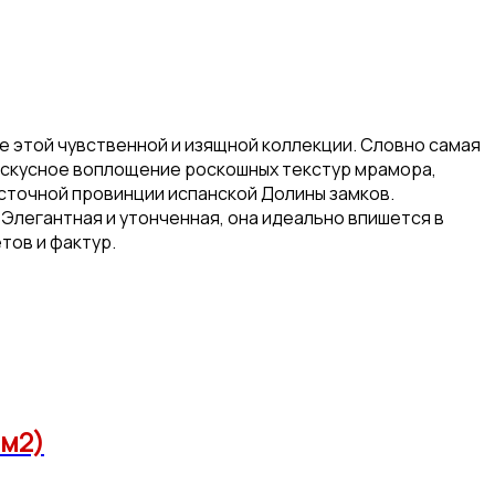
е этой чувственной и изящной коллекции. Словно самая
. Искусное воплощение роскошных текстур мрамора,
сточной провинции испанской Долины замков.
Элегантная и утонченная, она идеально впишется в
тов и фактур.
6м2)