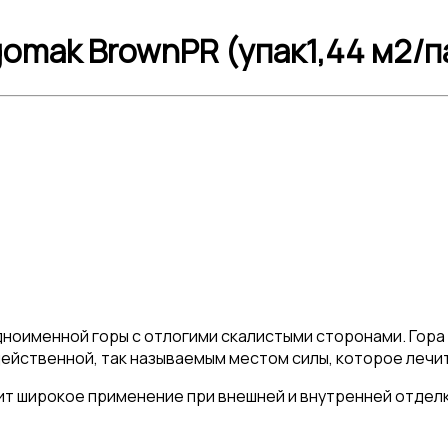
omak BrownPR (упак1,44 м2/п
одноименной горы с отлогими скалистыми сторонами. Гор
ейственной, так называемым местом силы, которое лечит
ит широкое применение при внешней и внутренней отдел