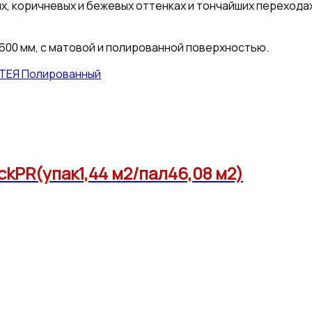
, коричневых и бежевых оттенках и тончайших переходах
600 мм, с матовой и полированной поверхностью.
ИТЕЯ Полированный
ckPR(упак1,44 м2/пал46,08 м2)