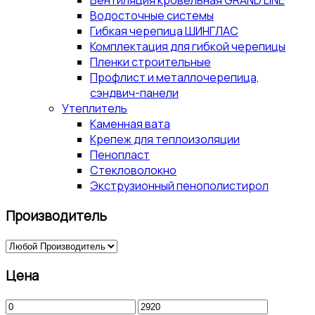
Вентиляция кровельная GRAND LINE
Водосточные системы
Гибкая черепица ШИНГЛАС
Комплектация для гибкой черепицы
Пленки строительные
Профлист и металлочерепица,
сэндвич-панели
Утеплитель
Каменная вата
Крепеж для теплоизоляции
Пенопласт
Стекловолокно
Экструзионный пенополистирол
Производитель
Цена
Минимальная
Максимальная