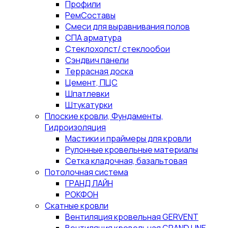
Профили
РемСоставы
Смеси для выравнивания полов
СПА арматура
Стеклохолст/ стеклообои
Сэндвич панели
Террасная доска
Цемент, ПЦС
Шпатлевки
Штукатурки
Плоские кровли, Фундаменты,
Гидроизоляция
Мастики и праймеры для кровли
Рулонные кровельные материалы
Сетка кладочная, базальтовая
Потолочная система
ГРАНД ЛАЙН
РОКФОН
Скатные кровли
Вентиляция кровельная GERVENT