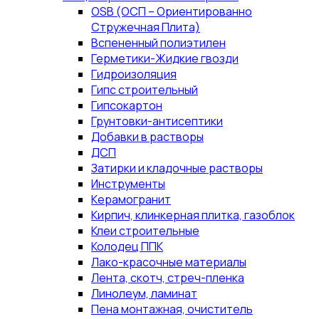
OSB (ОСП – Ориентированно
Стружечная Плита)
Вспененный полиэтилен
Герметики-Жидкие гвозди
Гидроизоляция
Гипс строительный
Гипсокартон
Грунтовки-антисептики
Добавки в растворы
ДСП
Затирки и кладочные растворы
Инструменты
Керамогранит
Кирпич, клинкерная плитка, газоблок
Клеи строительные
Колодец ППК
Лако-красочные материалы
Лента, скотч, стреч-пленка
Линолеум, ламинат
Пена монтажная, очиститель