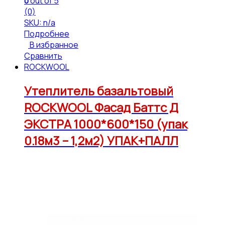
0
out of 5
(0)
SKU: n/a
Подробнее
В избранное
Сравнить
ROCKWOOL
Утеплитель базальтовый
ROCKWOOL Фасад Баттс Д
ЭКСТРА 1000*600*150 (упак
0.18м3 – 1,2м2) УПАК+ПАЛЛ