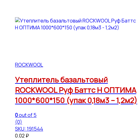
ROCKWOOL
Утеплитель базальтовый
ROCKWOOL Руф Баттс Н ОПТИМА
1000*600*150 (упак 0,18м3 – 1,2м2)
0
out of 5
(0)
SKU: 191544
0.02
₽