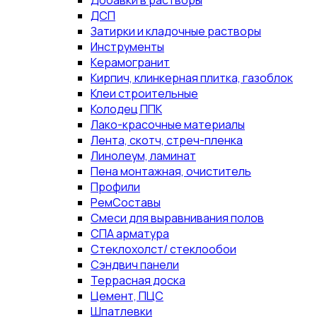
Добавки в растворы
ДСП
Затирки и кладочные растворы
Инструменты
Керамогранит
Кирпич, клинкерная плитка, газоблок
Клеи строительные
Колодец ППК
Лако-красочные материалы
Лента, скотч, стреч-пленка
Линолеум, ламинат
Пена монтажная, очиститель
Профили
РемСоставы
Смеси для выравнивания полов
СПА арматура
Стеклохолст/ стеклообои
Сэндвич панели
Террасная доска
Цемент, ПЦС
Шпатлевки