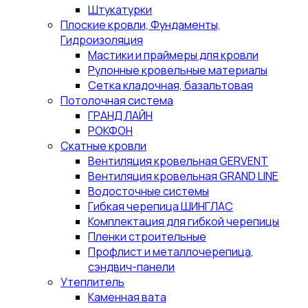
Штукатурки
Плоские кровли, Фундаменты,
Гидроизоляция
Мастики и праймеры для кровли
Рулонные кровельные материалы
Сетка кладочная, базальтовая
Потолочная система
ГРАНД ЛАЙН
РОКФОН
Скатные кровли
Вентиляция кровельная GERVENT
Вентиляция кровельная GRAND LINE
Водосточные системы
Гибкая черепица ШИНГЛАС
Комплектация для гибкой черепицы
Пленки строительные
Профлист и металлочерепица,
сэндвич-панели
Утеплитель
Каменная вата