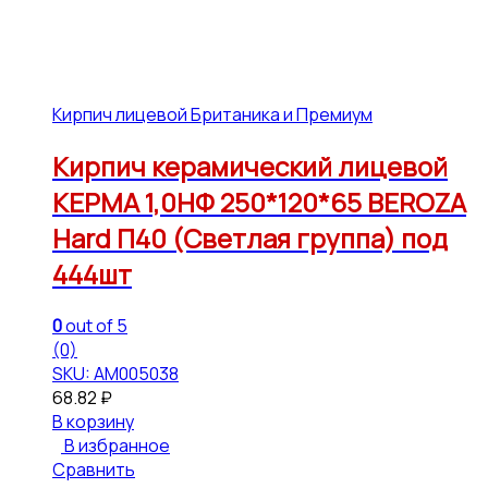
Кирпич лицевой Британика и Премиум
Кирпич керамический лицевой
КЕРМА 1,0НФ 250*120*65 BEROZA
Hard П40 (Светлая группа) под
444шт
0
out of 5
(0)
SKU: АМ005038
68.82
₽
В корзину
В избранное
Сравнить