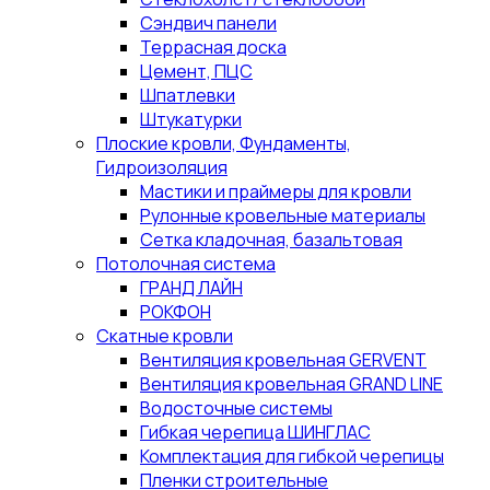
Сэндвич панели
Террасная доска
Цемент, ПЦС
Шпатлевки
Штукатурки
Плоские кровли, Фундаменты,
Гидроизоляция
Мастики и праймеры для кровли
Рулонные кровельные материалы
Сетка кладочная, базальтовая
Потолочная система
ГРАНД ЛАЙН
РОКФОН
Скатные кровли
Вентиляция кровельная GERVENT
Вентиляция кровельная GRAND LINE
Водосточные системы
Гибкая черепица ШИНГЛАС
Комплектация для гибкой черепицы
Пленки строительные