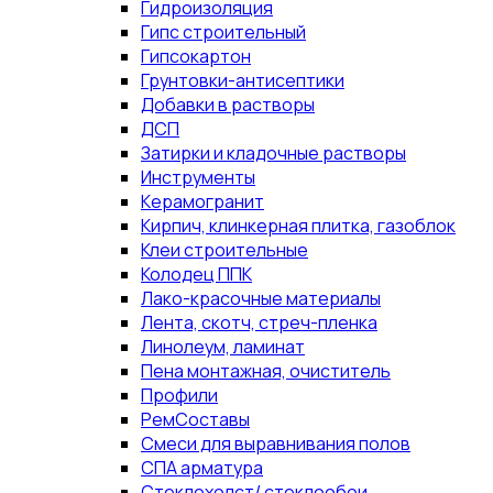
Гидроизоляция
Гипс строительный
Гипсокартон
Грунтовки-антисептики
Добавки в растворы
ДСП
Затирки и кладочные растворы
Инструменты
Керамогранит
Кирпич, клинкерная плитка, газоблок
Клеи строительные
Колодец ППК
Лако-красочные материалы
Лента, скотч, стреч-пленка
Линолеум, ламинат
Пена монтажная, очиститель
Профили
РемСоставы
Смеси для выравнивания полов
СПА арматура
Стеклохолст/ стеклообои