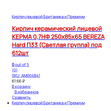
Кирпич лицевой Британика и Премиум
Кирпич керамический лицевой
КЕРМА 0,7НФ 250х85х65 BEREZA
Hard П33 (Светлая группа) под
612шт
0
out of 5
(0)
SKU: АМ004841
61.66
₽
В корзину
В избранное
Сравнить
Кирпич лицевой Британика и Премиум