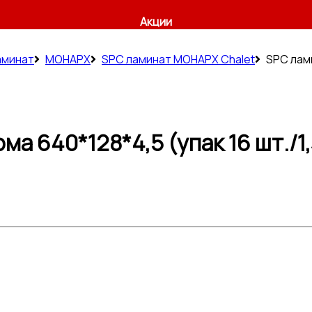
Акции
аминат
МОНАРХ
SPC ламинат МОНАРХ Chalet
SPC лами
ма 640*128*4,5 (упак 16 шт./1