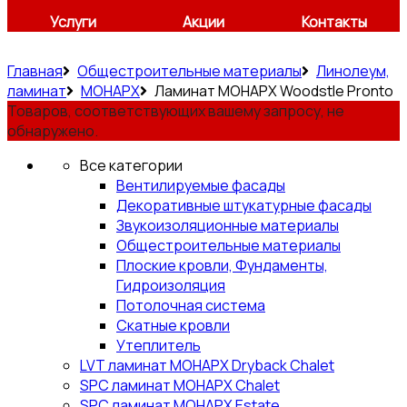
Услуги
Акции
Контакты
Главная
Общестроительные материалы
Линолеум,
ламинат
МОНАРХ
Ламинат МОНАРХ Woodstle Pronto
Товаров, соответствующих вашему запросу, не
обнаружено.
Все категории
Вентилируемые фасады
Декоративные штукатурные фасады
Звукоизоляционные материалы
Общестроительные материалы
Плоские кровли, Фундаменты,
Гидроизоляция
Потолочная система
Скатные кровли
Утеплитель
LVT ламинат МОНАРХ Dryback Chalet
SPC ламинат МОНАРХ Chalet
SPC ламинат МОНАРХ Estate