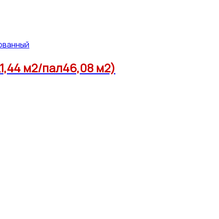
ованный
,44 м2/пал46,08 м2)