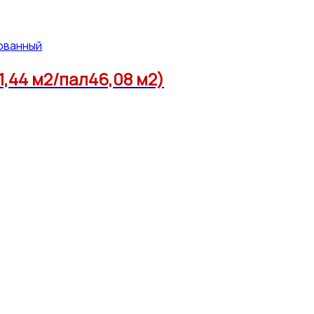
ованный
,44 м2/пал46,08 м2)