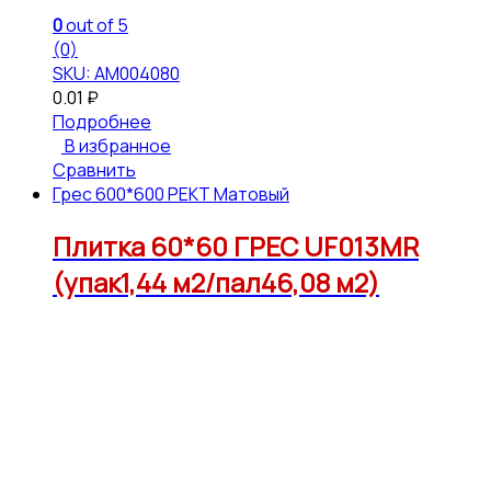
0
out of 5
(0)
SKU: АМ004080
0.01
₽
Подробнее
В избранное
Сравнить
Грес 600*600 РЕКТ Матовый
Плитка 60*60 ГРЕС UF013MR
(упак1,44 м2/пал46,08 м2)