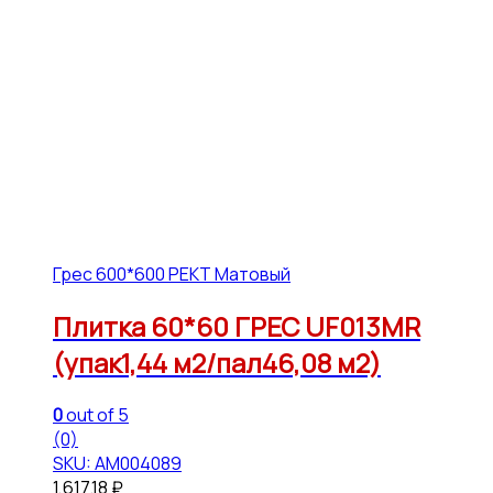
Грес 600*600 РЕКТ Матовый
Плитка 60*60 ГРЕС UF013MR
(упак1,44 м2/пал46,08 м2)
0
out of 5
(0)
SKU: АМ004089
1,617.18
₽