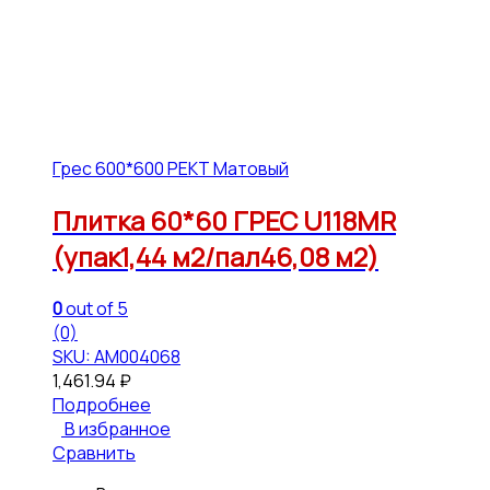
Грес 600*600 РЕКТ Матовый
Плитка 60*60 ГРЕС U118MR
(упак1,44 м2/пал46,08 м2)
0
out of 5
(0)
SKU: АМ004068
1,461.94
₽
Подробнее
В избранное
Сравнить