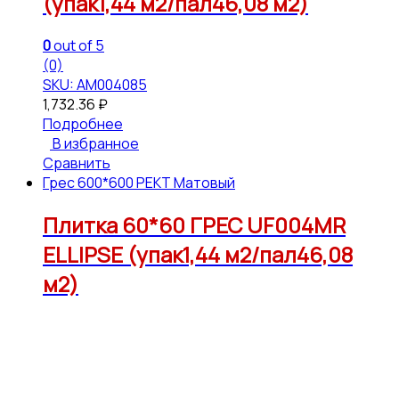
(упак1,44 м2/пал46,08 м2)
0
out of 5
(0)
SKU: АМ004085
1,732.36
₽
Подробнее
В избранное
Сравнить
Грес 600*600 РЕКТ Матовый
Плитка 60*60 ГРЕС UF004MR
ELLIPSE (упак1,44 м2/пал46,08
м2)