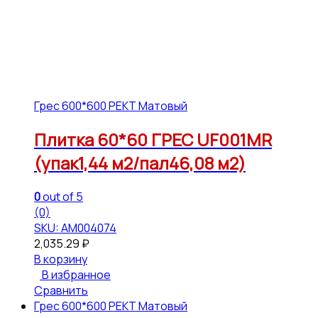
Грес 600*600 РЕКТ Матовый
Плитка 60*60 ГРЕС UF001MR
(упак1,44 м2/пал46,08 м2)
0
out of 5
(0)
SKU: АМ004074
2,035.29
₽
В корзину
В избранное
Сравнить
Грес 600*600 РЕКТ Матовый