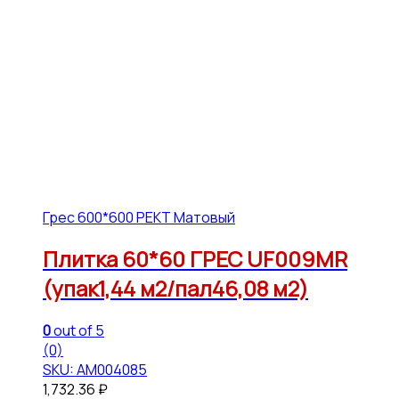
Грес 600*600 РЕКТ Матовый
Плитка 60*60 ГРЕС UF009MR
(упак1,44 м2/пал46,08 м2)
0
out of 5
(0)
SKU: АМ004085
1,732.36
₽