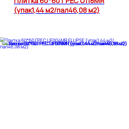
Плитка 60*60 ГРЕС U118MR
(упак1,44 м2/пал46,08 м2)