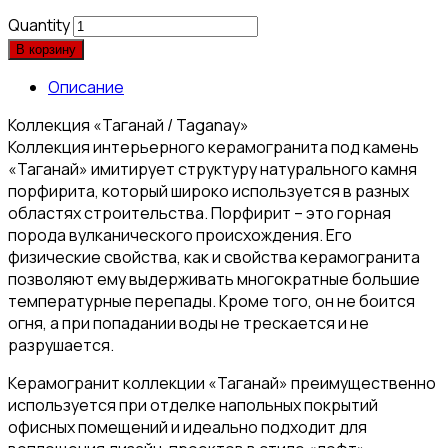
Quantity
В корзину
Описание
Коллекция «Таганай / Taganay»
Коллекция интерьерного керамогранита под камень
«Таганай» имитирует структуру натурального камня
порфирита, который широко используется в разных
областях строительства. Порфирит – это горная
порода вулканического происхождения. Его
физические свойства, как и свойства керамогранита
позволяют ему выдерживать многократные большие
температурные перепады. Кроме того, он не боится
огня, а при попадании воды не трескается и не
разрушается.
Керамогранит коллекции «Таганай» преимущественно
используется при отделке напольных покрытий
офисных помещений и идеально подходит для