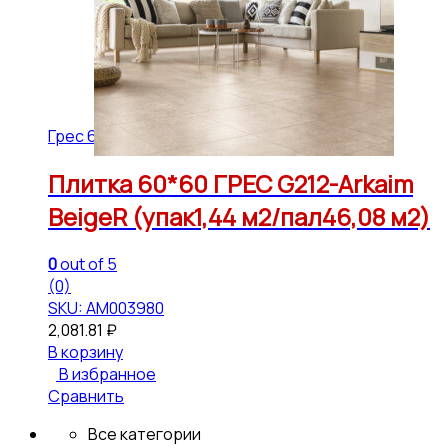
Грес 600*600 РЕКТ ГРАНИТЕЯ Матовый
Плитка 60*60 ГРЕС G212-Arkaim
BeigeR (упак1,44 м2/пал46,08 м2)
0
out of 5
(0)
SKU: АМ003980
2,081.81
₽
В корзину
В избранное
Сравнить
Все категории