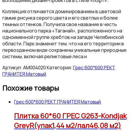
воплощения дизайн-проектов в стиле «лофт».
Коллекция отличается доминированием в цветовой
гамме рисунка серого цвета и его светлых и более
темных оттенков. Получила свое название в честь
национального парка «Таганай», расположенного на
одноименной группе хребтов на западе Челябинской
области. Парк знаменит тем, что на его территории в
первозданном виде сохранены уникальные природные
системы, включая реликтовые леса и
Артикул:
АМ004020
Категория:
Грес 600*600 РЕКТ
ГРАНИТЕЯ Матовый
Похожие товары
Грес 600*600 РЕКТ ГРАНИТЕЯ Матовый
Плитка 60*60 ГРЕС G263-Kondjak
GreyR(упак1,44 м2/пал46,08 м2)