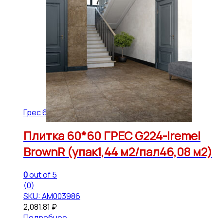
Грес 600*600 РЕКТ ГРАНИТЕЯ Матовый
Плитка 60*60 ГРЕС G224-Iremel
BrownR (упак1,44 м2/пал46,08 м2)
0
out of 5
(0)
SKU: АМ003986
2,081.81
₽
Подробнее