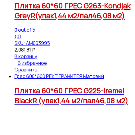
Плитка 60*60 ГРЕС G263-Kondjak
GreyR(упак1,44 м2/пал46,08 м2)
0
out of 5
(0)
SKU: АМ003995
2,081.81
₽
В корзину
В избранное
Сравнить
Грес 600*600 РЕКТ ГРАНИТЕЯ Матовый
Плитка 60*60 ГРЕС G225-Iremel
BlackR (упак1,44 м2/пал46,08 м2)