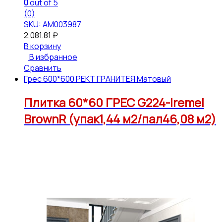
0
out of 5
(0)
SKU: АМ003987
2,081.81
₽
В корзину
В избранное
Сравнить
Грес 600*600 РЕКТ ГРАНИТЕЯ Матовый
Плитка 60*60 ГРЕС G224-Iremel
BrownR (упак1,44 м2/пал46,08 м2)