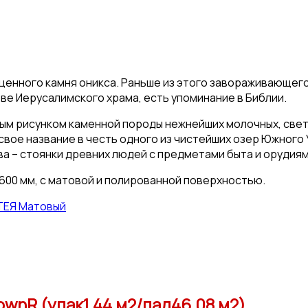
ценного камня оникса. Раньше из этого завораживающего
тве Иерусалимского храма, есть упоминание в Библии.
ым рисунком каменной породы нежнейших молочных, све
 свое название в честь одного из чистейших озер Южного
а – стоянки древних людей с предметами быта и орудиям
600 мм, с матовой и полированной поверхностью.
ТЕЯ Матовый
ownR (упак1,44 м2/пал46,08 м2)