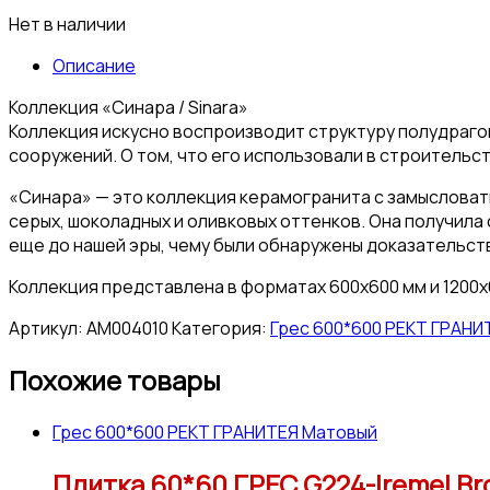
Нет в наличии
Описание
Коллекция «Синара / Sinara»
Коллекция искусно воспроизводит структуру полудраго
сооружений. О том, что его использовали в строительс
«Синара» — это коллекция керамогранита с замысловат
серых, шоколадных и оливковых оттенков. Она получила
еще до нашей эры, чему были обнаружены доказательств
Коллекция представлена в форматах 600х600 мм и 1200х
Артикул:
АМ004010
Категория:
Грес 600*600 РЕКТ ГРАНИ
Похожие товары
Грес 600*600 РЕКТ ГРАНИТЕЯ Матовый
Плитка 60*60 ГРЕС G224-Iremel Br