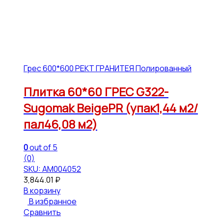
Грес 600*600 РЕКТ ГРАНИТЕЯ Полированный
Плитка 60*60 ГРЕС G322-
Sugomak BeigePR (упак1,44 м2/
пал46,08 м2)
0
out of 5
(0)
SKU: АМ004052
3,844.01
₽
В корзину
В избранное
Сравнить