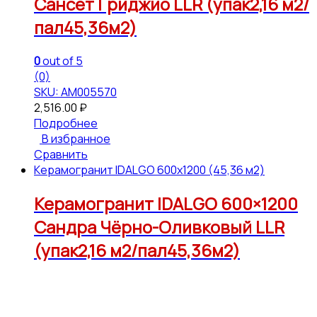
Сансет Гриджио LLR (упак2,16 м2/
пал45,36м2)
0
out of 5
(0)
SKU: АМ005570
2,516.00
₽
Подробнее
В избранное
Сравнить
Керамогранит IDALGO 600x1200 (45,36 м2)
Керамогранит IDALGO 600×1200
Сандра Чёрно-Оливковый LLR
(упак2,16 м2/пал45,36м2)