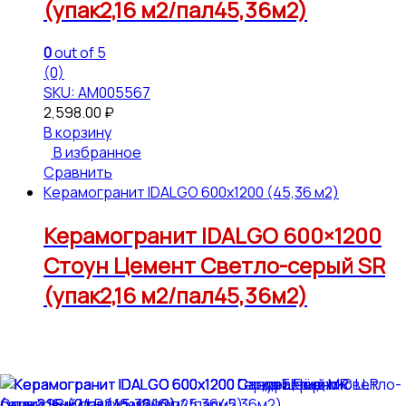
(упак2,16 м2/пал45,36м2)
0
out of 5
(0)
SKU: АМ005567
2,598.00
₽
В корзину
В избранное
Сравнить
Керамогранит IDALGO 600x1200 (45,36 м2)
Керамогранит IDALGO 600×1200
Стоун Цемент Светло-серый SR
(упак2,16 м2/пал45,36м2)