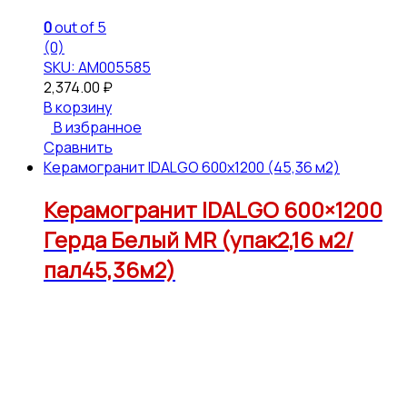
0
out of 5
(0)
SKU: АМ005585
2,374.00
₽
В корзину
В избранное
Сравнить
Керамогранит IDALGO 600x1200 (45,36 м2)
Керамогранит IDALGO 600×1200
Герда Белый МR (упак2,16 м2/
пал45,36м2)