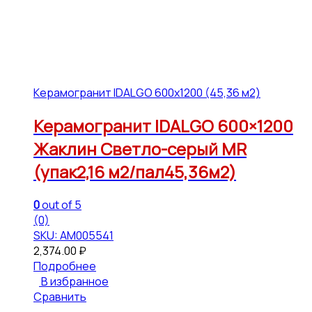
Керамогранит IDALGO 600x1200 (45,36 м2)
Керамогранит IDALGO 600×1200
Жаклин Светло-серый МR
(упак2,16 м2/пал45,36м2)
0
out of 5
(0)
SKU: АМ005541
2,374.00
₽
Подробнее
В избранное
Сравнить