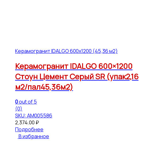
Керамогранит IDALGO 600x1200 (45,36 м2)
Керамогранит IDALGO 600×1200
Стоун Цемент Серый SR (упак2,16
м2/пал45,36м2)
0
out of 5
(0)
SKU: АМ005586
2,374.00
₽
Подробнее
В избранное