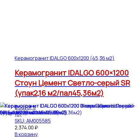
Керамогранит IDALGO 600x1200 (45,36 м2)
Керамогранит IDALGO 600×1200
Стоун Цемент Светло-серый SR
(упак2,16 м2/пал45,36м2)
0
out of 5
(0)
SKU: АМ005585
2,374.00
₽
В корзину