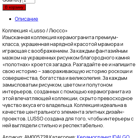
В корзину
Описание
Коллекция «Lusso / Люссо»
Изысканная коллекция керамогранита премиум-
класса, украшенная нарядной красотой мрамора и
играющая с воображением. За каждым фантазийным
мазком на украшенных рисунком благородного камня
«полотнах» кроется загадка. Разгадайте ее и напишите
свою историю – завораживающую историю роскоши и
совершенства, богатства и великолепия. За каждым
замысловатым рисунком, цветом и полутоном
интерьеров, созданных с помощью керамогранита из
этой впечатляющей коллекции, скрыто превосходное
чувство вкуса его владельца. Коллекция идеальна в
качестве центрального элемента элитных дизайн-
проектов. LUSSO создана для того, чтобы интерьеры с
ней выглядели стильно и респектабельно.
Артикул:
АМ005728
Категория:
Керамогранит IDALGO