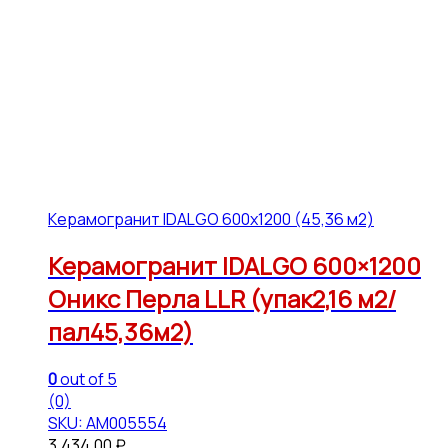
Керамогранит IDALGO 600x1200 (45,36 м2)
Керамогранит IDALGO 600×1200
Оникс Перла LLR (упак2,16 м2/
пал45,36м2)
0
out of 5
(0)
SKU: АМ005554
3,434.00
₽