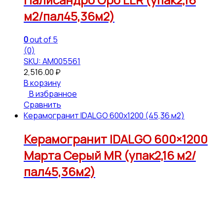
м2/пал45,36м2)
0
out of 5
(0)
SKU: АМ005561
2,516.00
₽
В корзину
В избранное
Сравнить
Керамогранит IDALGO 600x1200 (45,36 м2)
Керамогранит IDALGO 600×1200
Марта Серый МR (упак2,16 м2/
пал45,36м2)