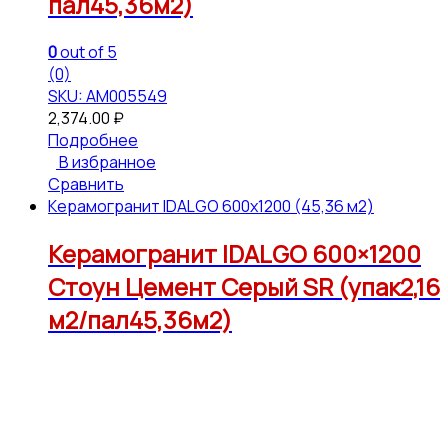
пал45,36м2)
0
out of 5
(0)
SKU: АМ005549
2,374.00
₽
Подробнее
В избранное
Сравнить
Керамогранит IDALGO 600x1200 (45,36 м2)
Керамогранит IDALGO 600×1200
Стоун Цемент Серый SR (упак2,16
м2/пал45,36м2)