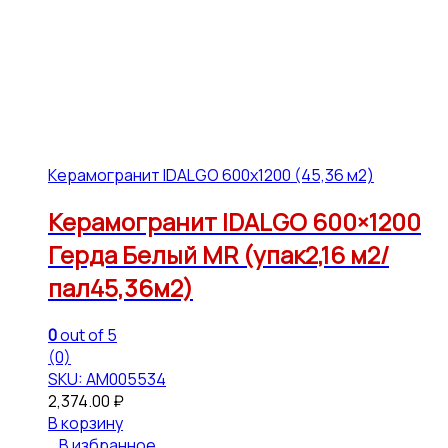
Керамогранит IDALGO 600x1200 (45,36 м2)
Керамогранит IDALGO 600×1200
Герда Белый МR (упак2,16 м2/
пал45,36м2)
0
out of 5
(0)
SKU: АМ005534
2,374.00
₽
В корзину
В избранное