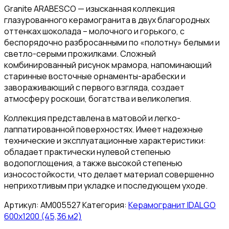
Granite ARABESCO — изысканная коллекция
глазурованного керамогранита в двух благородных
оттенках шоколада – молочного и горького, с
беспорядочно разбросанными по «полотну» белыми и
светло-серыми прожилками. Сложный
комбинированный рисунок мрамора, напоминающий
старинные восточные орнаменты-арабески и
завораживающий с первого взгляда, создает
атмосферу роскоши, богатства и великолепия.
Коллекция представлена в матовой и легко-
лаппатированной поверхностях. Имеет надежные
технические и эксплуатационные характеристики:
обладает практически нулевой степенью
водопоглощения, а также высокой степенью
износостойкости, что делает материал совершенно
неприхотливым при укладке и последующем уходе.
Артикул:
АМ005527
Категория:
Керамогранит IDALGO
600x1200 (45,36 м2)