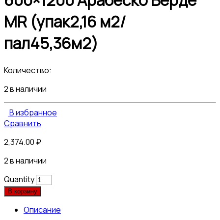
600×1200 Арабеско Верде
МR (упак2,16 м2/
пал45,36м2)
Количество:
2 в наличии
В избранное
Сравнить
2,374.00
₽
2 в наличии
Quantity
В корзину
Описание