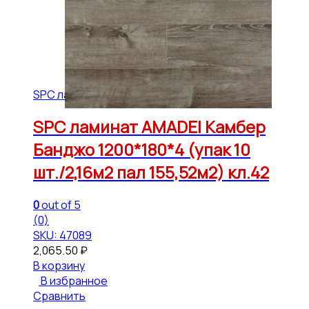
SPC ламинат МОНАРХ Амадей
SPC ламинат AMADEI Камбер
Банджо 1200*180*4 (упак 10
шт./2,16м2 пал 155,52м2) кл.42
0
out of 5
(0)
SKU: 47089
2,065.50
₽
В корзину
В избранное
Сравнить