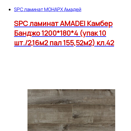
SPC ламинат МОНАРХ Амадей
SPC ламинат AMADEI Камбер
Банджо 1200*180*4 (упак 10
шт./2,16м2 пал 155,52м2) кл.42