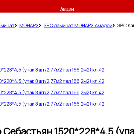
Акции
аминат
МОНАРХ
SPC ламинат МОНАРХ Амадей
SPC ла
Себастьян 1520*228*4,5 (упак