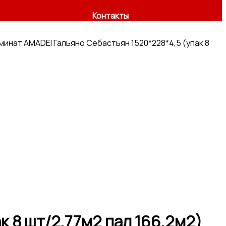
Контакты
минат AMADEI Гальяно Себастьян 1520*228*4,5 (упак 8
 8 шт/2,77м2 пал 166,2м2)