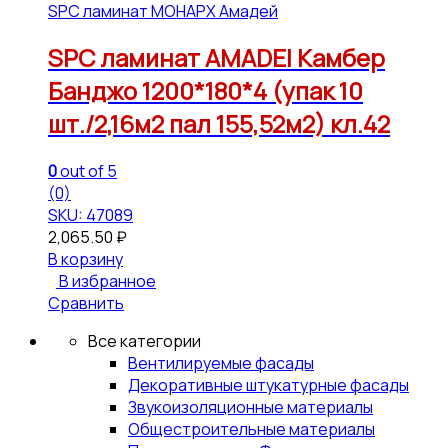
SPC ламинат МОНАРХ Амадей
SPC ламинат AMADEI Камбер
Банджо 1200*180*4 (упак 10
шт./2,16м2 пал 155,52м2) кл.42
0
out of 5
(0)
SKU: 47089
2,065.50
₽
В корзину
В избранное
Сравнить
Все категории
Вентилируемые фасады
Декоративные штукатурные фасады
Звукоизоляционные материалы
Общестроительные материалы