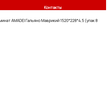
Контакты
минат AMADEI Гальяно Маврикий 1520*228*4,5 (упак 8