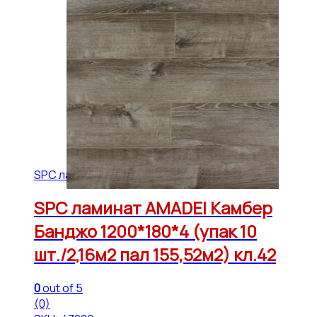
SPC ламинат МОНАРХ Амадей
SPC ламинат AMADEI Камбер
Банджо 1200*180*4 (упак 10
шт./2,16м2 пал 155,52м2) кл.42
0
out of 5
(0)