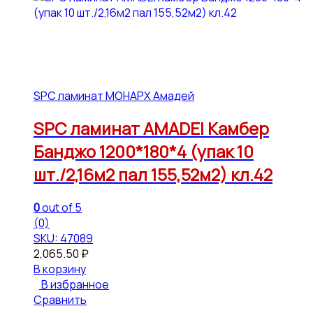
SPC ламинат МОНАРХ Амадей
SPC ламинат AMADEI Камбер
Банджо 1200*180*4 (упак 10
шт./2,16м2 пал 155,52м2) кл.42
0
out of 5
(0)
SKU: 47089
2,065.50
₽
В корзину
В избранное
Сравнить