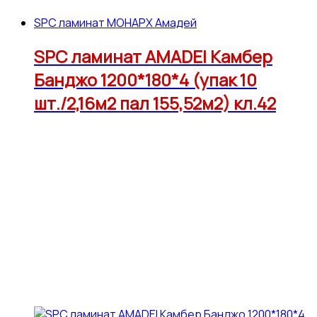
SPC ламинат МОНАРХ Амадей
SPC ламинат AMADEI Камбер
Банджо 1200*180*4 (упак 10
шт./2,16м2 пал 155,52м2) кл.42