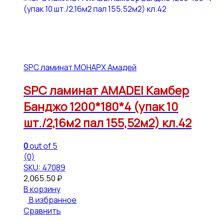
SPC ламинат МОНАРХ Амадей
SPC ламинат AMADEI Камбер
Банджо 1200*180*4 (упак 10
шт./2,16м2 пал 155,52м2) кл.42
0
out of 5
(0)
SKU: 47089
2,065.50
₽
В корзину
В избранное
Сравнить