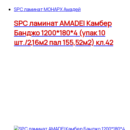
SPC ламинат МОНАРХ Амадей
SPC ламинат AMADEI Камбер
Банджо 1200*180*4 (упак 10
шт./2,16м2 пал 155,52м2) кл.42