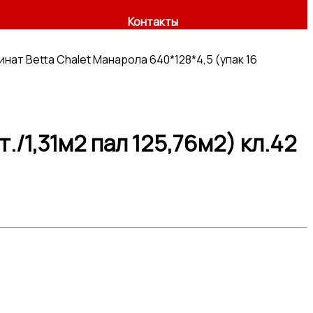
Контакты
нат Betta Chalet Манарола 640*128*4,5 (упак 16
./1,31м2 пал 125,76м2) кл.42