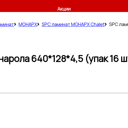
Акции
аминат
МОНАРХ
SPC ламинат МОНАРХ Chalet
SPC лами
арола 640*128*4,5 (упак 16 шт