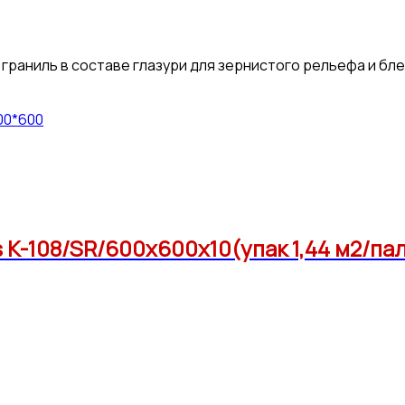
 граниль в составе глазури для зернистого рельефа и б
00*600
K-108/SR/600x600x10(упак 1,44 м2/пал